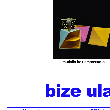
mudalla box-emnastudio
bize ul