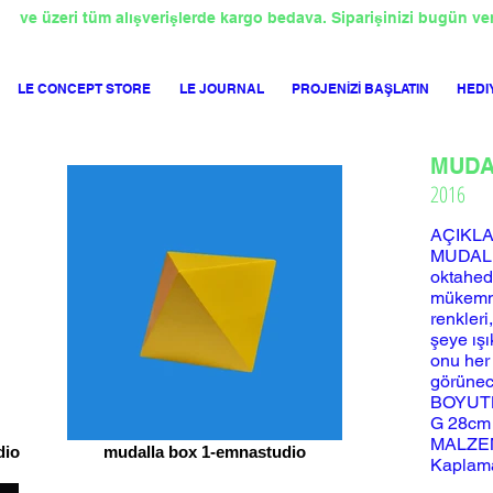
TL
ve üzeri tüm alışverişlerde kargo bedava. Siparişinizi bugün ve
LE CONCEPT STORE
LE JOURNAL
PROJENİZİ BAŞLATIN
HEDI
MUDAL
2016
AÇIKL
MUDALLA
oktahed
mükemme
renkleri
şeye ışı
onu her 
görünece
BOYUT
G 28cm
MALZE
dio
mudalla box 1-emnastudio
Kaplama