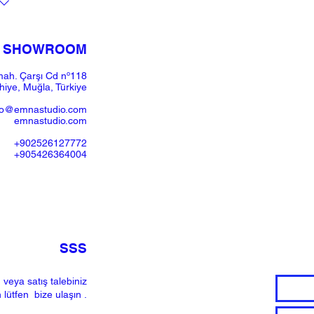
SHOWROOM​
ah. Çarşı Cd nº118
iye, Muğla, Türkiye
fo@emnastudio.com
emnastudio.com
+902526127772
+905426364004
SSS
 veya satış talebiniz
n lütfen
bize ulaşın
.