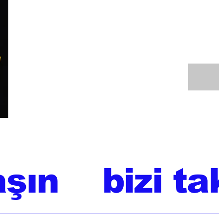
aşın
bizi ta