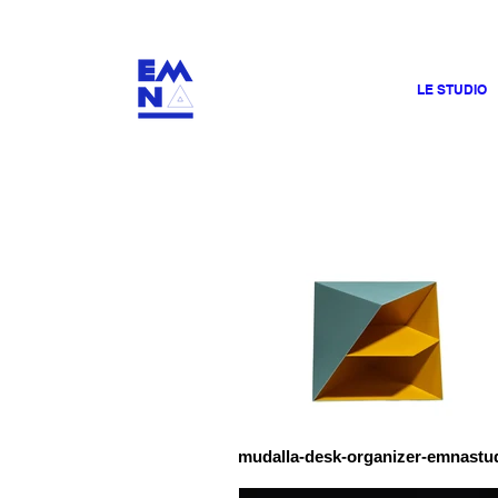
​4000
LE STUDIO
mudalla-desk-organizer-emnastu