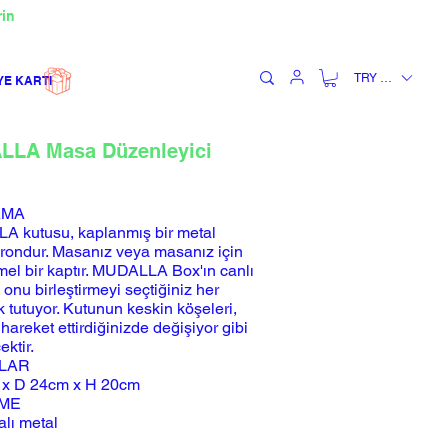
rin
TRY (₺)
YE KARTI
LA Masa Düzenleyici
AMA
 kutusu, kaplanmış bir metal
rondur. Masanız veya masanız için
l bir kaptır. MUDALLA Box'ın canlı
, onu birleştirmeyi seçtiğiniz her
k tutuyor. Kutunun keskin köşeleri,
hareket ettirdiğinizde değişiyor gibi
ktir.
LAR
 x D 24cm x H 20cm
ME
lı metal