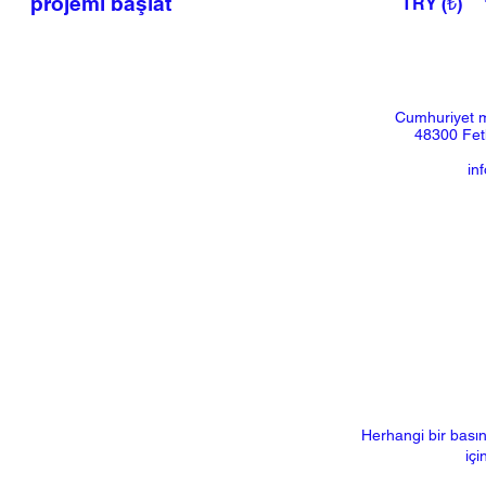
projemi başlat
TRY (₺)
Cumhuriyet m
48300 Feth
in
Herhangi bir basın
içi