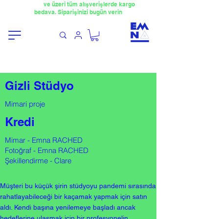
​4000TL
ve üzeri tüm alışverişlerde kargo
bedava. Siparişinizi bugün verin
Gizli Stüdyo
Mimari proje
Kredi
Mimar - Emna RACHED
Fotoğraf - Emna RACHED
Şekillendirme - Clare
Müşteri bu küçük şirin stüdyoyu pandemi sırasında
rahatlayabileceği bir kaçamak yapmak için satın
aldı. Kendi başına yenilemeye başladı ancak
hedeflerine ulaşmak için bir profesyonelin