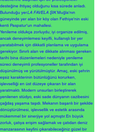
desteğine ihtiyaç olduğunu kısa sürede anladı.
Bulunduğu yer
LA FAVELA ŞIK
Muğla'nın
güneyinde yer alan bir köy olan Fethiye'nin eski
kenti Paspatur'un mahallesi.
Yenileme oldukça zorluydu; iyi organize edilmiş,
ancak deneyimlemesi keyifli, kullanışlı bir yer
yaratabilmek için dikkatli planlama ve uygulama
gerekiyor. Sınırlı alan ve dikkate alınması gereken
tarihi bina düzenlemeleri nedeniyle yenileme
süreci deneyimli profesyoneller tarafından iyi
düşünülmüş ve yürütülmüştür. Amaç, eski şehrin
eşsiz karakterinin bütünlüğünü korurken,
işlevselliği en üst düzeye çıkaran bir alan
yaratmaktı. Modern unsurları birleştirerek
yenilenen stüdyo, eski sade dünyanın cazibesini
çağdaş yaşama taşıdı. Mekanın başarılı bir şekilde
dönüştürülmesi, işlevsellik ve estetik arasında
mükemmel bir sinerjiye yol açmıştır.
En büyük
zorluk, çatıya erişim sağlamak ve çatıdan deniz
manzarasının keyfini çıkarabileceğiniz güzel bir