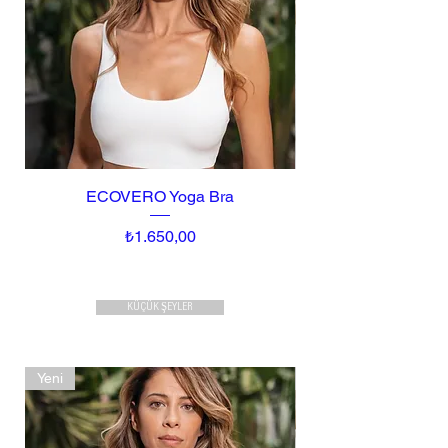
ECOVERO Yoga Bra
Fiyat
₺1.650,00
KÜÇÜK ŞEYLER
Yeni
Yeni