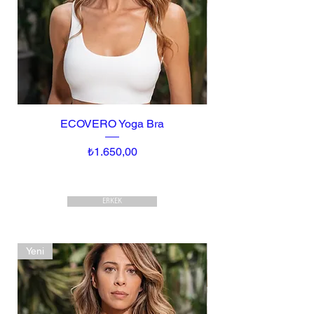
ECOVERO Yoga Bra
Fiyat
₺1.650,00
ERKEK
Yeni
Yeni