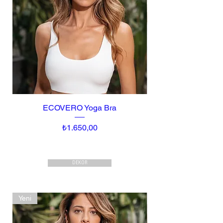
ECOVERO Yoga Bra
Fiyat
₺1.650,00
DEKOR
Yeni
Yeni