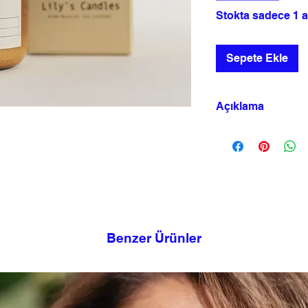
Stokta sadece 1 a
Sepete Ekle
Açıklama
Bergamot ve Limon 
Ferahlık aromaterapi e
Mumları cam serisi 48
Benzer Ürünler