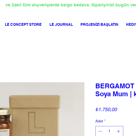
TL
ve üzeri tüm alışverişlerde kargo bedava. Siparişinizi bugün ve
LE CONCEPT STORE
LE JOURNAL
PROJENİZİ BAŞLATIN
HEDI
BERGAMOT v
Soya Mum | 
Fiyat
₺1.750,00
Adet
*