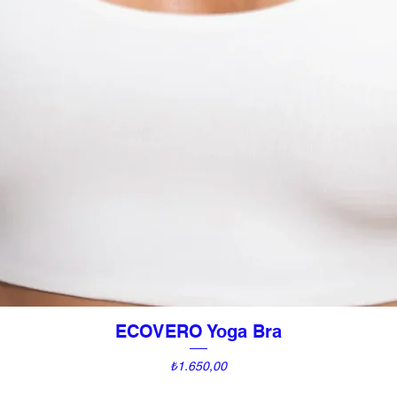
ECOVERO Yoga Bra
Hızlı Bakış
Fiyat
₺1.650,00