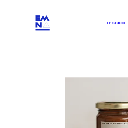
​4000
LE STUDIO