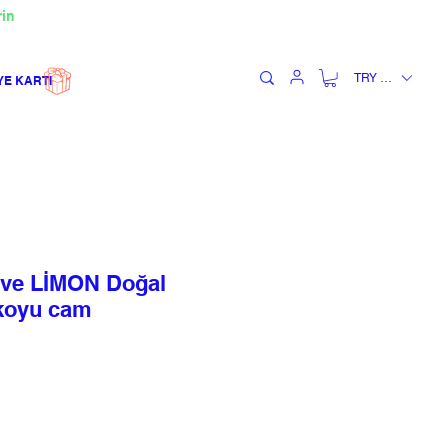
rin
TRY (₺)
YE KARTI
e LİMON Doğal
koyu cam