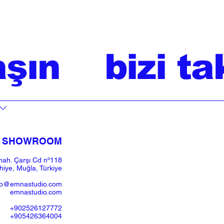
aşın
bizi ta
SHOWROOM​
ah. Çarşı Cd nº118
iye, Muğla, Türkiye
fo@emnastudio.com
emnastudio.com
+902526127772
+905426364004