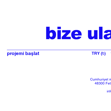
bize ul
projemi başlat
TRY (₺)
Cumhuriyet m
48300 Feth
in