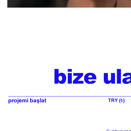
bize ul
projemi başlat
TRY (₺)