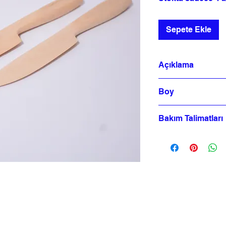
Sepete Ekle
Açıklama
El yapımı Şimşir Kaşığ
Boy
Türkiye'de üretilmiştir
Bakım Talimatları
Bulaşık makinesini k