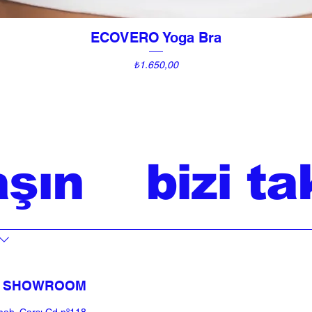
ECOVERO Yoga Bra
Hızlı Bakış
Fiyat
₺1.650,00
aşın
bizi ta
SHOWROOM​