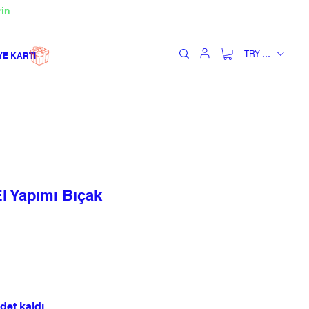
rin
TRY (₺)
YE KARTI
 Yapımı Bıçak
det kaldı