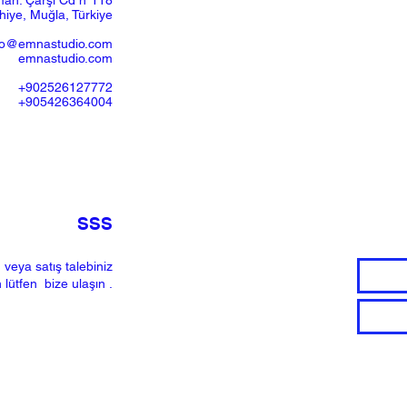
ah. Çarşı Cd nº118
iye, Muğla, Türkiye
fo@emnastudio.com
emnastudio.com
+902526127772
+905426364004
SSS
 veya satış talebiniz
n lütfen
bize ulaşın
.