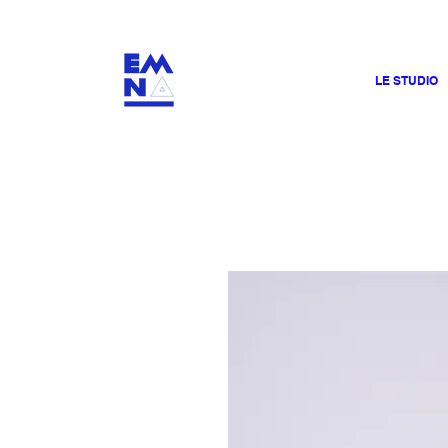
​4000
LE STUDIO