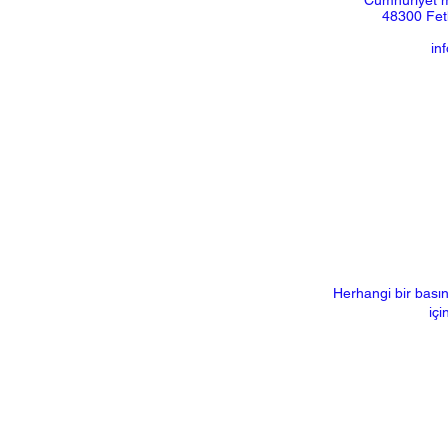
Cumhuriyet m
48300 Feth
in
Herhangi bir basın
içi