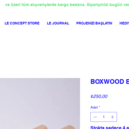
TL
ve üzeri tüm alışverişlerde kargo bedava. Siparişinizi bugün ve
LE CONCEPT STORE
LE JOURNAL
PROJENİZİ BAŞLATIN
HEDI
BOXWOOD El
Fiyat
₺250,00
Adet
*
Stokta sadece 4 a