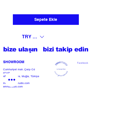
Sepete Ekle
TRY (₺)
bize ulaşın
bizi takip edin
SHOWROOM​
Facebook
Cumhuriyet mah. Çarşı Cd
nº118
48300 Fethiye, Muğla, Türkiye
info@emnastudio.com
emnastudio.com
+902526127772
+905426364004
Facebook
SSS
projemi başlat