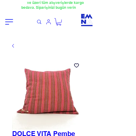
​4000TL
ve üzeri tüm alışverişlerde kargo
bedava. Siparişinizi bugün verin
DOLCE VITA Pembe