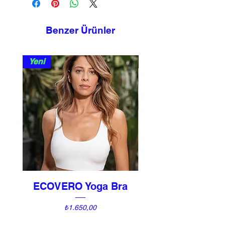
Benzer Ürünler
Yeni
Yeni
ECOVERO Yoga Bra
UNI Vintage Ki
Fiyat
₺1.650,00