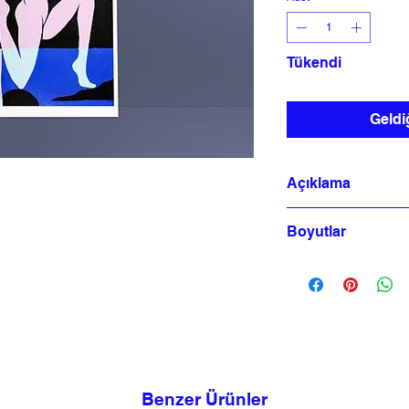
Tükendi
Geldi
Açıklama
Kozmik Yolculuk seris
Boyutlar
300 gr Güzel Sana
30x40 cm
30x40 santimetre
Baskı Tekniği: Arş
50 baskı
Benzer Ürünler