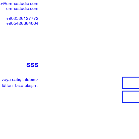
fo@emnastudio.com
emnastudio.com
+902526127772
+905426364004
SSS
 veya satış talebiniz
n lütfen
bize ulaşın
.