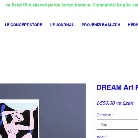
TL
ve üzeri tüm alışverişlerde kargo bedava. Siparişinizi bugün ve
LE CONCEPT STORE
LE JOURNAL
PROJENİZİ BAŞLATIN
HEDI
DREAM Art P
İn
₺550,00
ve üzeri
Fi
Çerçeve
*
Seç
Adet
*