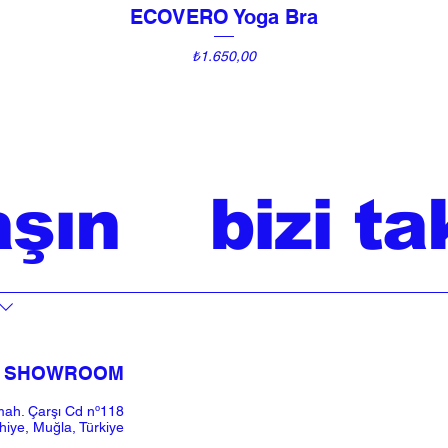
ECOVERO Yoga Bra
Hızlı Bakış
Fiyat
₺1.650,00
aşın
bizi ta
SHOWROOM​
ah. Çarşı Cd nº118
iye, Muğla, Türkiye