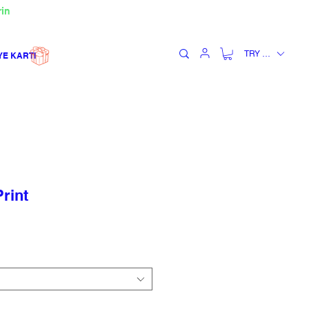
rin
TRY (₺)
YE KARTI
rint
dirimli
yat