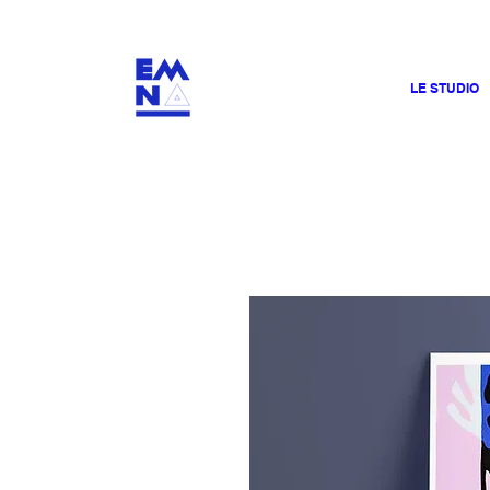
​4000
LE STUDIO