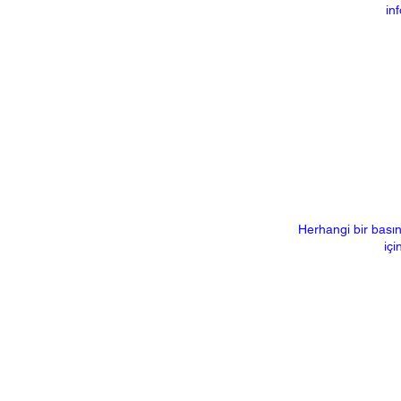
in
Herhangi bir basın
içi