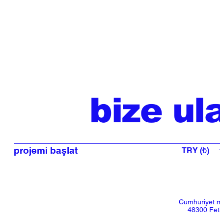
bize ul
projemi başlat
TRY (₺)
Cumhuriyet m
48300 Feth