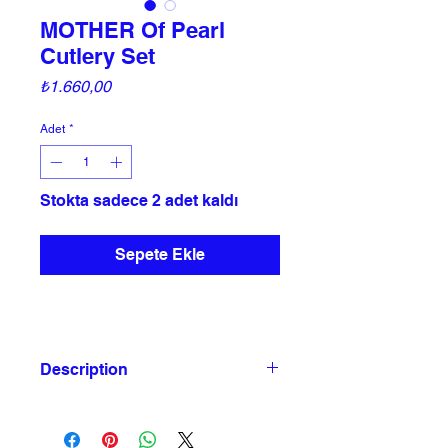
MOTHER Of Pearl
Cutlery Set
Fiyat
₺1.660,00
Adet
*
Stokta sadece 2 adet kaldı
Sepete Ekle
Description
The unique checkered Tonna
Tesselata sea shell sits atop a glass