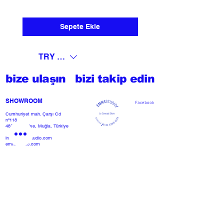
Sepete Ekle
TRY (₺)
bize ulaşın
bizi takip edin
SHOWROOM​
Facebook
Cumhuriyet mah. Çarşı Cd
nº118
48300 Fethiye, Muğla, Türkiye
info@emnastudio.com
emnastudio.com
+902526127772
+905426364004
Facebook
SSS
projemi başlat
Herhangi bir basın veya