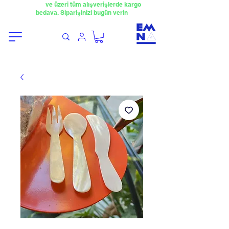
​4000TL
ve üzeri tüm alışverişlerde kargo
bedava. Siparişinizi bugün verin