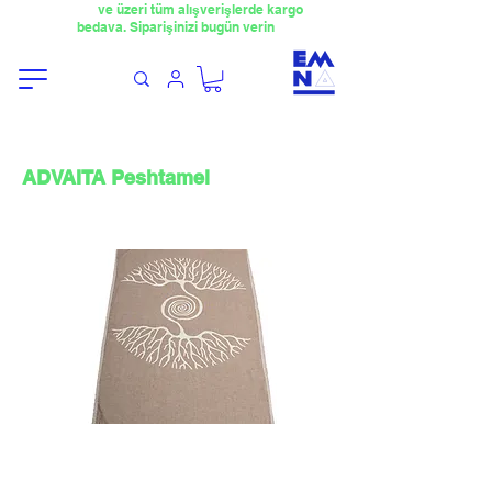
​4000TL
ve üzeri tüm alışverişlerde kargo
bedava. Siparişinizi bugün verin
ADVAITA Peshtamel