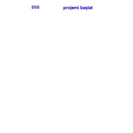
SSS
projemi başlat
Herhangi bir basın veya
satış talebiniz için lütfen
bize ulaşın
.
BÜLTEN
Şartlar ve koşulları kabul ediyorum
Üye Olun
Uye Girişi