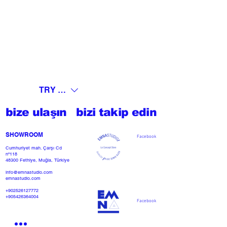
TRY (₺)
bize ulaşın
bizi takip edin
SHOWROOM​
Facebook
Cumhuriyet mah. Çarşı Cd
nº118
48300 Fethiye, Muğla, Türkiye
info@emnastudio.com
emnastudio.com
+902526127772
+905426364004
Facebook