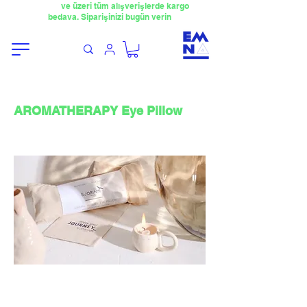
​4000TL
ve üzeri tüm alışverişlerde kargo
bedava. Siparişinizi bugün verin
AROMATHERAPY Eye Pillow