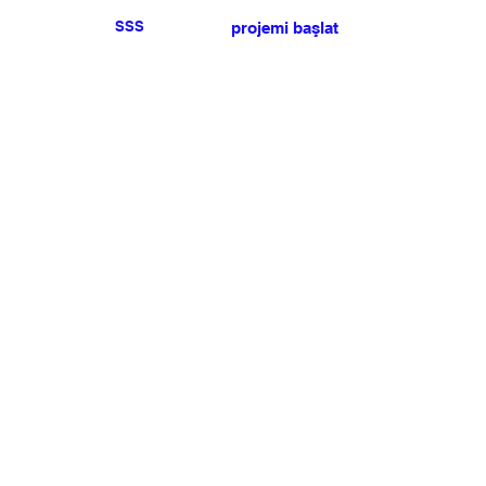
SSS
projemi başlat
Herhangi bir basın veya
satış talebiniz için lütfen
bize ulaşın
.
BÜLTEN
Şartlar ve koşulları kabul ediyorum
Üye Olun
Uye Girişi