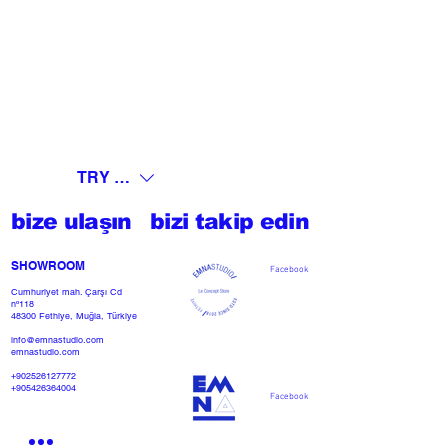
TRY (₺)
bize ulaşın
bizi takip edin
SHOWROOM​
Facebook
Cumhuriyet mah. Çarşı Cd
nº118
48300 Fethiye, Muğla, Türkiye
info@emnastudio.com
emnastudio.com
+902526127772
+905426364004
Facebook