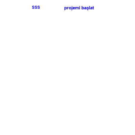
SSS
projemi başlat
Herhangi bir basın veya
satış talebiniz için lütfen
bize ulaşın
.
BÜLTEN
Şartlar ve koşulları kabul ediyorum
Üye Olun
Uye Girişi