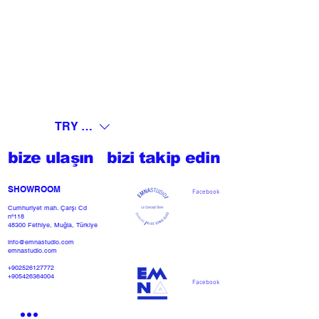
TRY (₺)
bize ulaşın
bizi takip edin
SHOWROOM​
Facebook
Cumhuriyet mah. Çarşı Cd
nº118
48300 Fethiye, Muğla, Türkiye
info@emnastudio.com
emnastudio.com
+902526127772
+905426364004
Facebook