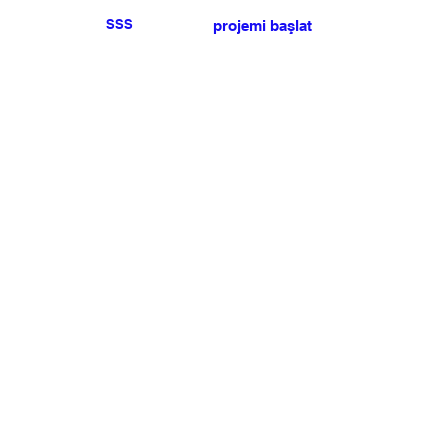
SSS
projemi başlat
Herhangi bir basın veya
satış talebiniz için lütfen
bize ulaşın
.
BÜLTEN
Şartlar ve koşulları kabul ediyorum
Üye Olun
Uye Girişi