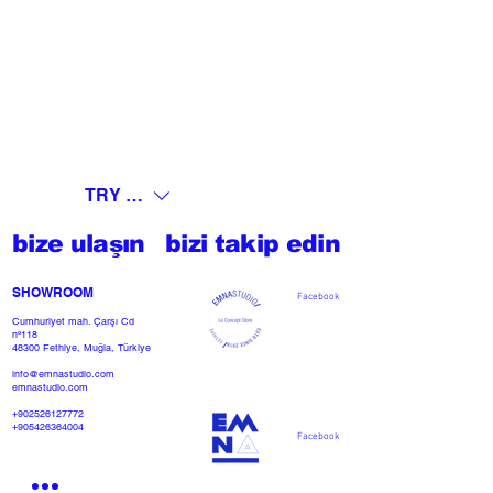
TRY (₺)
bize ulaşın
bizi takip edin
SHOWROOM​
Facebook
Cumhuriyet mah. Çarşı Cd
nº118
48300 Fethiye, Muğla, Türkiye
info@emnastudio.com
emnastudio.com
+902526127772
+905426364004
Facebook