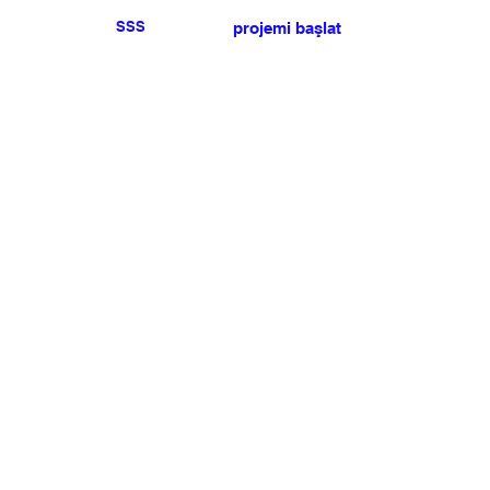
SSS
projemi başlat
Herhangi bir basın veya
satış talebiniz için lütfen
bize ulaşın
.
BÜLTEN
Şartlar ve koşulları kabul ediyorum
Üye Olun
Uye Girişi