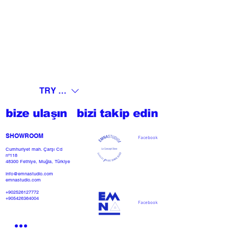
TRY (₺)
bize ulaşın
bizi takip edin
SHOWROOM​
Facebook
Cumhuriyet mah. Çarşı Cd
nº118
48300 Fethiye, Muğla, Türkiye
info@emnastudio.com
emnastudio.com
+902526127772
+905426364004
Facebook