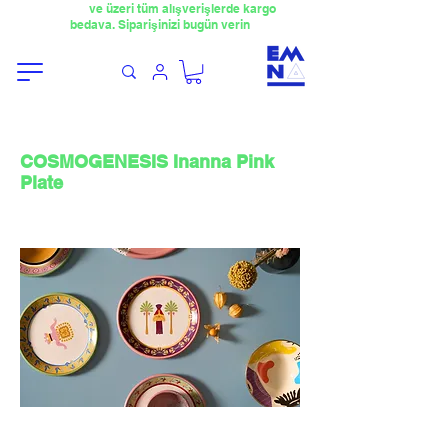
​4000TL
ve üzeri tüm alışverişlerde kargo
bedava. Siparişinizi bugün verin
COSMOGENESIS Inanna Pink
Plate