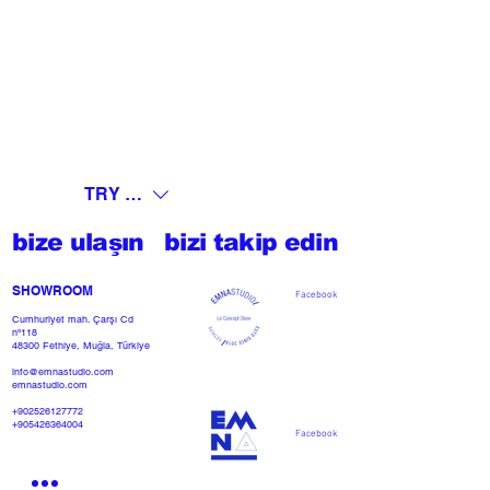
TRY (₺)
bize ulaşın
bizi takip edin
SHOWROOM​
Facebook
Cumhuriyet mah. Çarşı Cd
nº118
48300 Fethiye, Muğla, Türkiye
info@emnastudio.com
emnastudio.com
+902526127772
+905426364004
Facebook