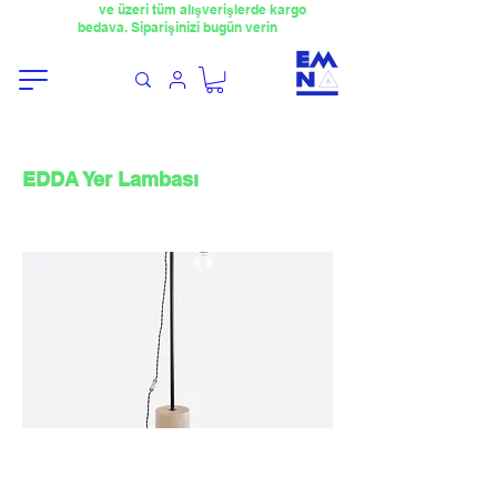
​4000TL
ve üzeri tüm alışverişlerde kargo
bedava. Siparişinizi bugün verin
EDDA Yer Lambası