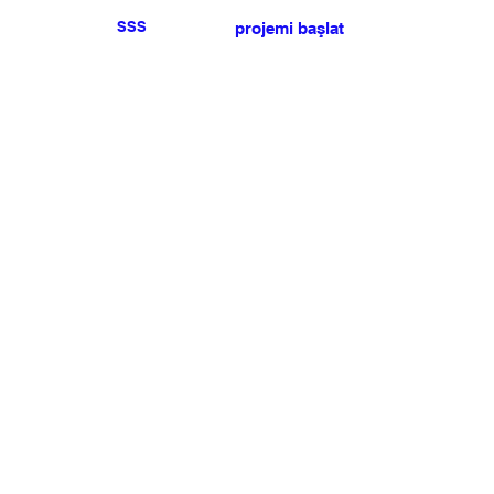
SSS
projemi başlat
Herhangi bir basın veya
satış talebiniz için lütfen
bize ulaşın
.
BÜLTEN
Şartlar ve koşulları kabul ediyorum
Üye Olun
Uye Girişi