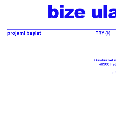
bize ul
projemi başlat
TRY (₺)
Cumhuriyet m
48300 Feth
in