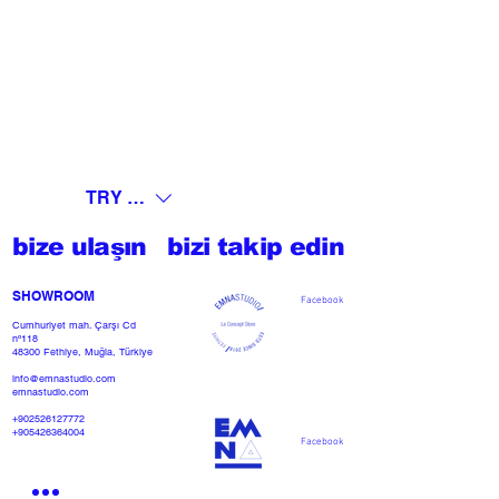
TRY (₺)
bize ulaşın
bizi takip edin
SHOWROOM​
Facebook
Cumhuriyet mah. Çarşı Cd
nº118
48300 Fethiye, Muğla, Türkiye
info@emnastudio.com
emnastudio.com
+902526127772
+905426364004
Facebook