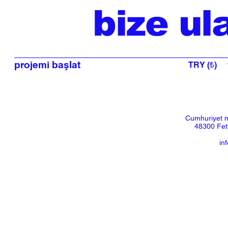
bize ul
projemi başlat
TRY (₺)
Cumhuriyet m
48300 Feth
in