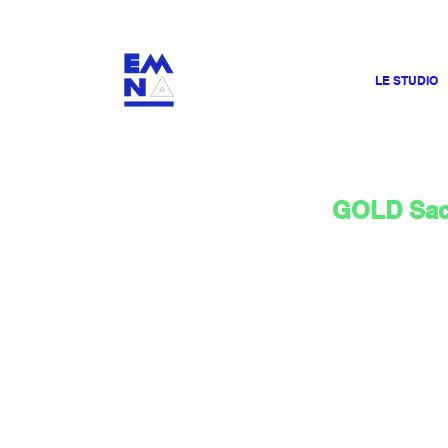
​4000
LE STUDIO
GOLD Sac