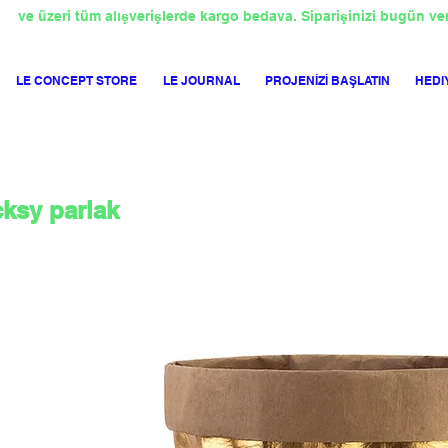
TL
ve üzeri tüm alışverişlerde kargo bedava. Siparişinizi bugün ve
LE CONCEPT STORE
LE JOURNAL
PROJENİZİ BAŞLATIN
HEDI
ksy parlak