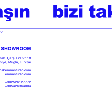
aşın
bizi ta
SHOWROOM​
ah. Çarşı Cd nº118
iye, Muğla, Türkiye
fo@emnastudio.com
emnastudio.com
+902526127772
+905426364004