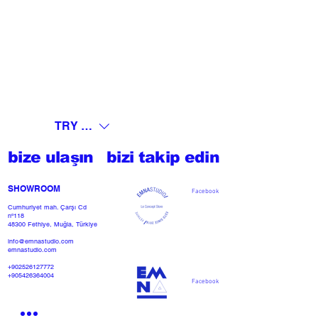
TRY (₺)
bize ulaşın
bizi takip edin
SHOWROOM​
Facebook
Cumhuriyet mah. Çarşı Cd
nº118
48300 Fethiye, Muğla, Türkiye
info@emnastudio.com
emnastudio.com
+902526127772
+905426364004
Facebook