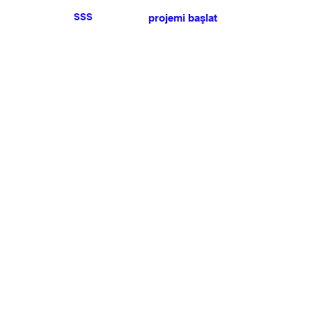
SSS
projemi başlat
Herhangi bir basın veya
satış talebiniz için lütfen
bize ulaşın
.
BÜLTEN
Şartlar ve koşulları kabul ediyorum
Üye Olun
Uye Girişi