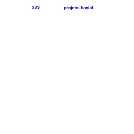
SSS
projemi başlat
Herhangi bir basın veya
satış talebiniz için lütfen
bize ulaşın
.
BÜLTEN
Şartlar ve koşulları kabul ediyorum
Üye Olun
Uye Girişi