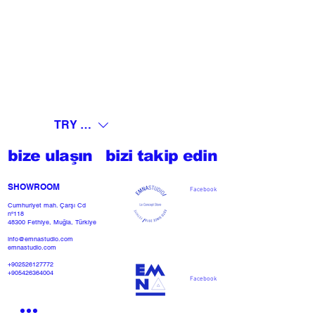
TRY (₺)
bize ulaşın
bizi takip edin
SHOWROOM​
Facebook
Cumhuriyet mah. Çarşı Cd
nº118
48300 Fethiye, Muğla, Türkiye
info@emnastudio.com
emnastudio.com
+902526127772
+905426364004
Facebook