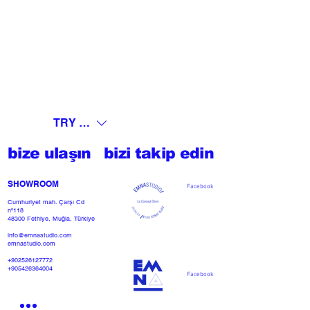
TRY (₺)
bize ulaşın
bizi takip edin
SHOWROOM​
Facebook
Cumhuriyet mah. Çarşı Cd
nº118
48300 Fethiye, Muğla, Türkiye
info@emnastudio.com
emnastudio.com
+902526127772
+905426364004
Facebook