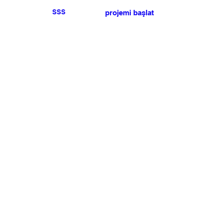
SSS
projemi başlat
Herhangi bir basın veya
satış talebiniz için lütfen
bize ulaşın
.
BÜLTEN
Şartlar ve koşulları kabul ediyorum
Üye Olun
Uye Girişi