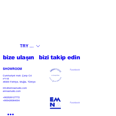
TRY (₺)
bize ulaşın
bizi takip edin
SHOWROOM​
Facebook
Cumhuriyet mah. Çarşı Cd
nº118
48300 Fethiye, Muğla, Türkiye
info@emnastudio.com
emnastudio.com
+902526127772
+905426364004
Facebook