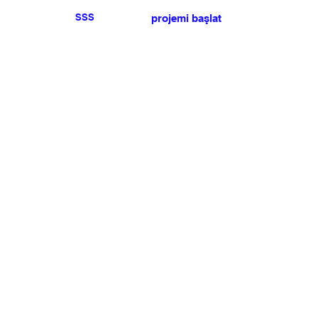
SSS
projemi başlat
Herhangi bir basın veya
satış talebiniz için lütfen
bize ulaşın
.
BÜLTEN
Şartlar ve koşulları kabul ediyorum
Üye Olun
Uye Girişi