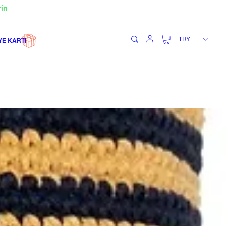
rin
TRY (₺)
YE KARTI