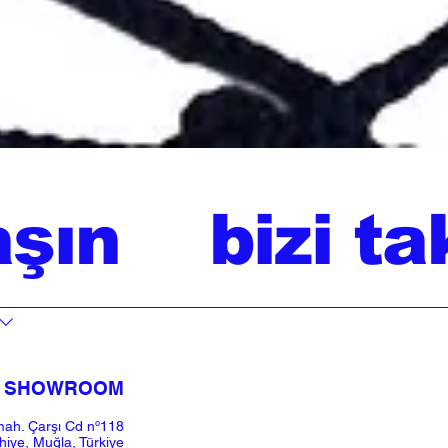
aşın
bizi ta
SHOWROOM​