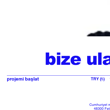
bize ul
projemi başlat
TRY (₺)