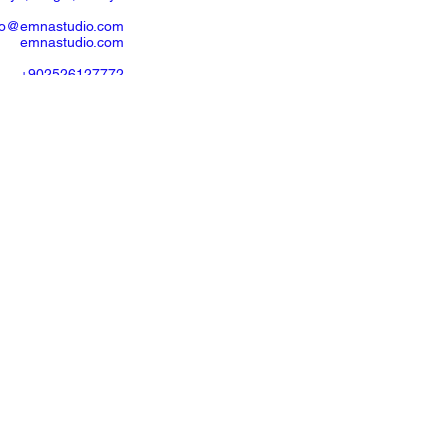
ah. Çarşı Cd nº118
iye, Muğla, Türkiye
fo@emnastudio.com
emnastudio.com
+902526127772
+905426364004
SSS
 veya satış talebiniz
n lütfen
bize ulaşın
.