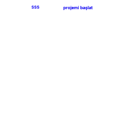
SSS
projemi başlat
Herhangi bir basın veya
satış talebiniz için lütfen
bize ulaşın
.
BÜLTEN
Şartlar ve koşulları kabul ediyorum
Üye Olun
Uye Girişi