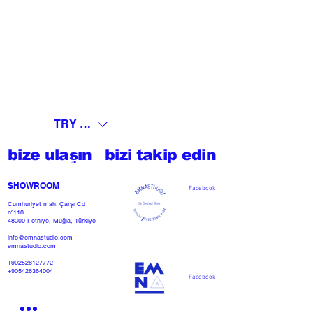
TRY (₺)
bize ulaşın
bizi takip edin
SHOWROOM​
Facebook
Cumhuriyet mah. Çarşı Cd
nº118
48300 Fethiye, Muğla, Türkiye
info@emnastudio.com
emnastudio.com
+902526127772
+905426364004
Facebook