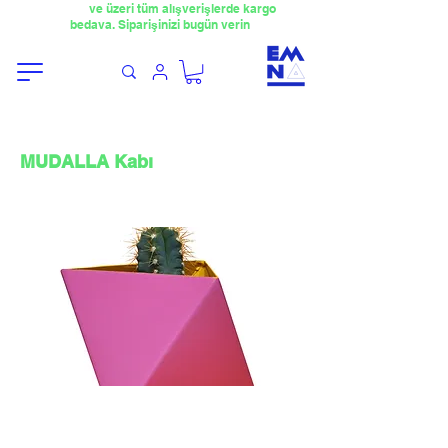
​4000TL
ve üzeri tüm alışverişlerde kargo
bedava. Siparişinizi bugün verin
MUDALLA Kabı