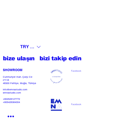
TRY (₺)
bize ulaşın
bizi takip edin
SHOWROOM​
Facebook
Cumhuriyet mah. Çarşı Cd
nº118
48300 Fethiye, Muğla, Türkiye
info@emnastudio.com
emnastudio.com
+902526127772
+905426364004
Facebook