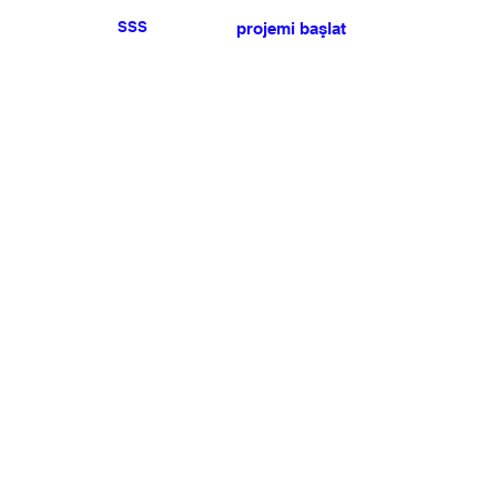
SSS
projemi başlat
Herhangi bir basın veya
satış talebiniz için lütfen
bize ulaşın
.
BÜLTEN
Şartlar ve koşulları kabul ediyorum
Üye Olun
Uye Girişi