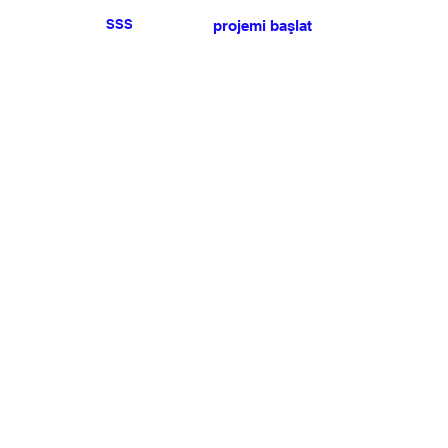
SSS
projemi başlat
Herhangi bir basın veya
satış talebiniz için lütfen
bize ulaşın
.
BÜLTEN
Şartlar ve koşulları kabul ediyorum
Üye Olun
Uye Girişi