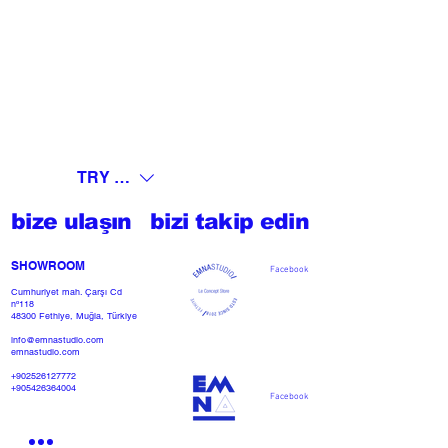
TRY (₺)
bize ulaşın
bizi takip edin
SHOWROOM​
Facebook
Cumhuriyet mah. Çarşı Cd
nº118
48300 Fethiye, Muğla, Türkiye
info@emnastudio.com
emnastudio.com
+902526127772
+905426364004
Facebook