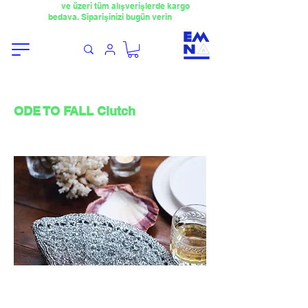
​4000TL
ve üzeri tüm alışverişlerde kargo
bedava. Siparişinizi bugün verin
ODE TO FALL Clutch