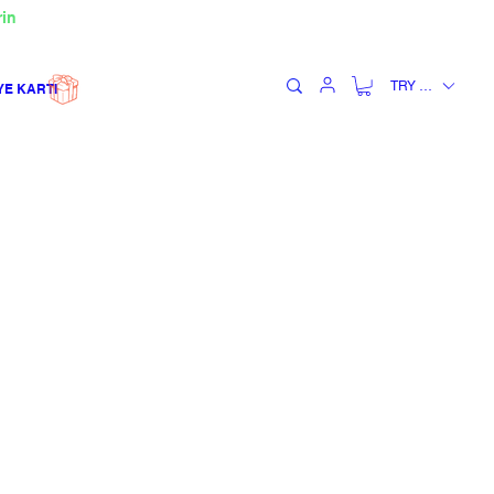
rin
TRY (₺)
YE KARTI