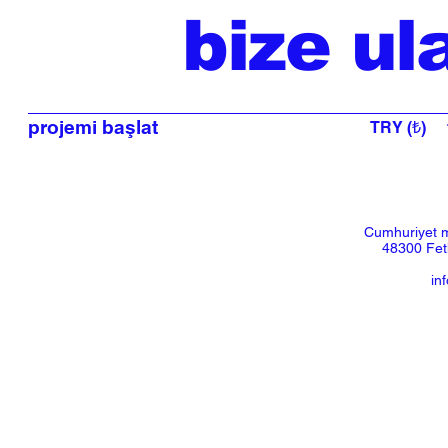
bize ul
projemi başlat
TRY (₺)
Cumhuriyet m
48300 Feth
in