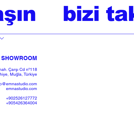
aşın
bizi ta
SHOWROOM​
ah. Çarşı Cd nº118
iye, Muğla, Türkiye
fo@emnastudio.com
emnastudio.com
+902526127772
+905426364004