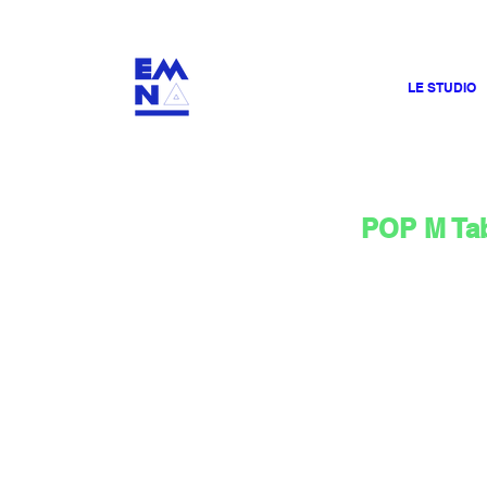
​4000
LE STUDIO
POP M Ta