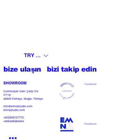
TRY (₺)
bize ulaşın
bizi takip edin
SHOWROOM​
Facebook
Cumhuriyet mah. Çarşı Cd
nº118
48300 Fethiye, Muğla, Türkiye
info@emnastudio.com
emnastudio.com
+902526127772
+905426364004
Facebook