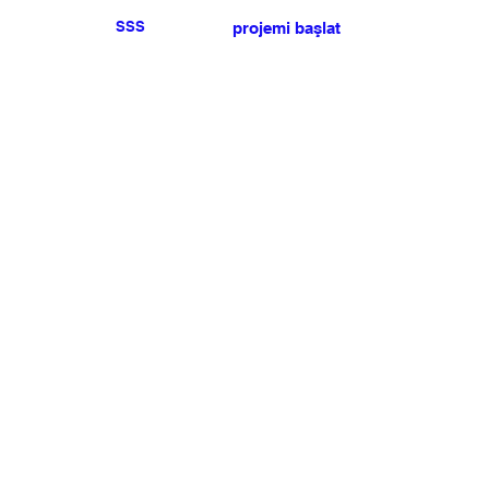
SSS
projemi başlat
Herhangi bir basın veya
satış talebiniz için lütfen
bize ulaşın
.
BÜLTEN
Şartlar ve koşulları kabul ediyorum
Üye Olun
Uye Girişi