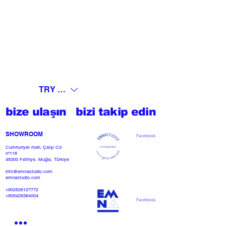
TRY (₺)
bize ulaşın
bizi takip edin
SHOWROOM​
Facebook
Cumhuriyet mah. Çarşı Cd
nº118
48300 Fethiye, Muğla, Türkiye
info@emnastudio.com
emnastudio.com
+902526127772
+905426364004
Facebook