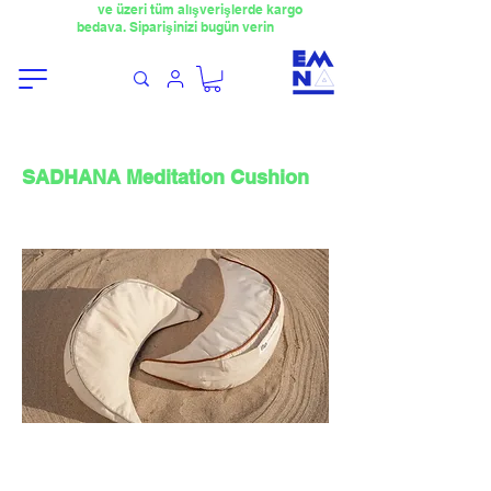
​4000TL
ve üzeri tüm alışverişlerde kargo
bedava. Siparişinizi bugün verin
SADHANA Meditation Cushion