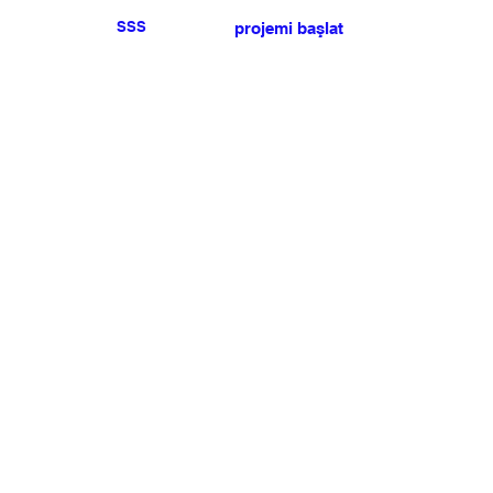
SSS
projemi başlat
Herhangi bir basın veya
satış talebiniz için lütfen
bize ulaşın
.
BÜLTEN
Şartlar ve koşulları kabul ediyorum
Üye Olun
Uye Girişi