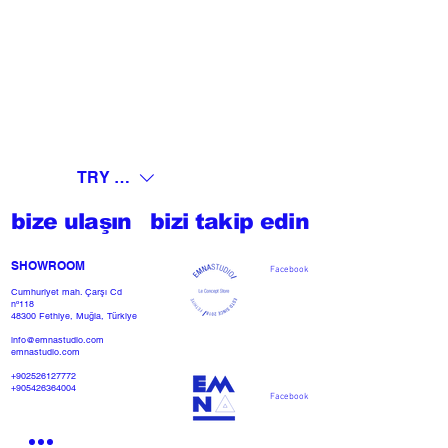
TRY (₺)
bize ulaşın
bizi takip edin
SHOWROOM​
Facebook
Cumhuriyet mah. Çarşı Cd
nº118
48300 Fethiye, Muğla, Türkiye
info@emnastudio.com
emnastudio.com
+902526127772
+905426364004
Facebook