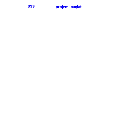
SSS
projemi başlat
Herhangi bir basın veya
satış talebiniz için lütfen
bize ulaşın
.
BÜLTEN
Şartlar ve koşulları kabul ediyorum
Üye Olun
Uye Girişi