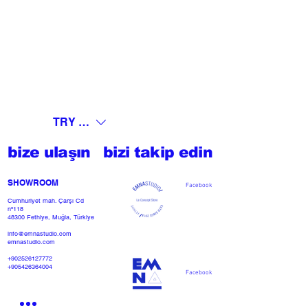
TRY (₺)
bize ulaşın
bizi takip edin
SHOWROOM​
Facebook
Cumhuriyet mah. Çarşı Cd
nº118
48300 Fethiye, Muğla, Türkiye
info@emnastudio.com
emnastudio.com
+902526127772
+905426364004
Facebook