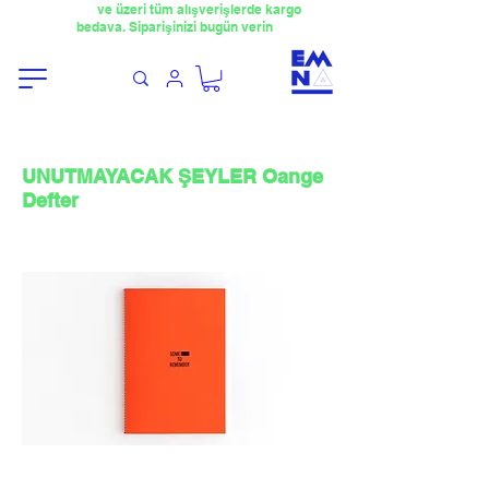
​4000TL
ve üzeri tüm alışverişlerde kargo
bedava. Siparişinizi bugün verin
UNUTMAYACAK ŞEYLER Oange
Defter