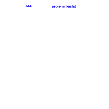
SSS
projemi başlat
Herhangi bir basın veya
satış talebiniz için lütfen
bize ulaşın
.
BÜLTEN
Şartlar ve koşulları kabul ediyorum
Üye Olun
Uye Girişi