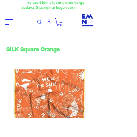
​4000TL
ve üzeri tüm alışverişlerde kargo
bedava. Siparişinizi bugün verin
SILK Square Orange