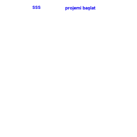
SSS
projemi başlat
Herhangi bir basın veya
satış talebiniz için lütfen
bize ulaşın
.
BÜLTEN
Şartlar ve koşulları kabul ediyorum
Üye Olun
Uye Girişi