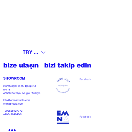
TRY (₺)
bize ulaşın
bizi takip edin
SHOWROOM​
Facebook
Cumhuriyet mah. Çarşı Cd
nº118
48300 Fethiye, Muğla, Türkiye
info@emnastudio.com
emnastudio.com
+902526127772
+905426364004
Facebook