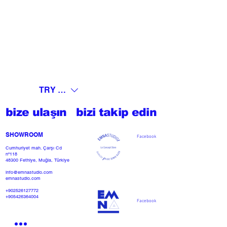
TRY (₺)
bize ulaşın
bizi takip edin
SHOWROOM​
Facebook
Cumhuriyet mah. Çarşı Cd
nº118
48300 Fethiye, Muğla, Türkiye
info@emnastudio.com
emnastudio.com
+902526127772
+905426364004
Facebook