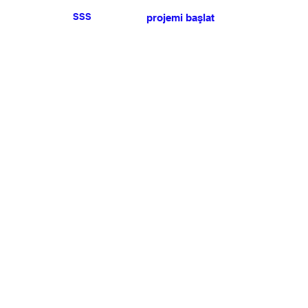
SSS
projemi başlat
Herhangi bir basın veya
satış talebiniz için lütfen
bize ulaşın
.
BÜLTEN
Şartlar ve koşulları kabul ediyorum
Üye Olun
Uye Girişi