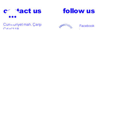
contact us
follow us
Cumhuriyet mah. Çarşı
Facebook
Cd nº118
Instagram
48300 Fethiye, Muğla,
Türkiye
T
+902526127772
M
+905426364004
Facebook
Instagram
Pinterest
FAQ
start my project
For any press or sales
enquiries
please
contact us
.
NEWSLETTER