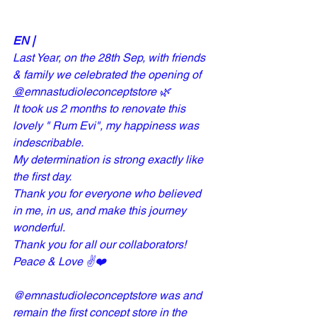
EN |
Last Year, on the 28th Sep, with friends 
& family we celebrated the opening of 
@
emnastudioleconceptstore
 🌿
It took us 2 months to renovate this 
lovely " Rum Evi", my happiness was 
indescribable.
My determination is strong exactly like 
the first day.
Thank you for everyone who believed 
in me, in us, and make this journey 
wonderful.
Thank you for all our collaborators!
Peace & Love ✌️❤️ 
@
emnastudioleconceptstore
 was and 
remain the first concept store in the 