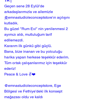
TR |
Geçen sene 28 Eylül'de 
arkadaşlarımızla ve ailemizle 
@
emnastudioleconceptstore
'ın açılışını 
kutladık.
Bu güzel "Rum Evi" nin yenilenmesi 2 
ayımızı aldı, mutluluğum tarif 
edilemezdi.
Kararım ilk günkü gibi güçlü.
Bana, bize inanan ve bu yolculuğu 
harika yapan herkese teşekkür ederim.
Tüm ortak çalışanlarımız için teşekkür 
ederiz!
Peace & Love ✌️❤️
@emnastudioleconceptstore, Ege 
Bölgesi ve Fethiye'deki ilk konsept 
mağazası oldu ve kaldı