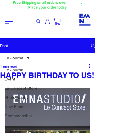
Free Shipping on all orders over
4000TL
.
Place your order today
Post
Le Journal
1 min read
Le Journal
HAPPY BIRTHDAY TO US!
Event
Le Concept Store
Photography
New Finds
Craftsmanship