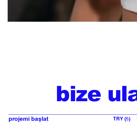
bize ul
projemi başlat
TRY (₺)