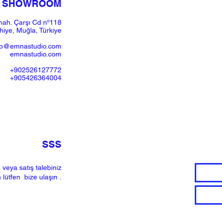
SHOWROOM​
ah. Çarşı Cd nº118
iye, Muğla, Türkiye
fo@emnastudio.com
emnastudio.com
+902526127772
+905426364004
SSS
 veya satış talebiniz
n lütfen
bize ulaşın
.