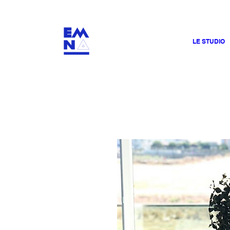
​4000
LE STUDIO