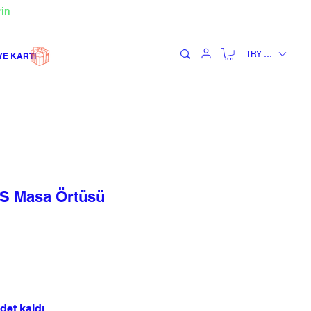
rin
TRY (₺)
YE KARTI
 Masa Örtüsü
det kaldı