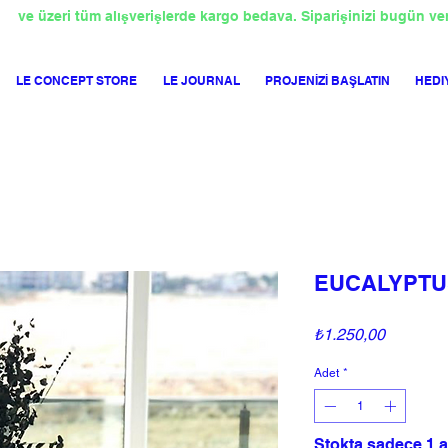
TL
ve üzeri tüm alışverişlerde kargo bedava. Siparişinizi bugün ve
LE CONCEPT STORE
LE JOURNAL
PROJENİZİ BAŞLATIN
HEDI
EUCALYPTUS
Fiyat
₺1.250,00
Adet
*
Stokta sadece 1 a