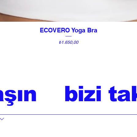
ECOVERO Yoga Bra
Hızlı Bakış
Fiyat
₺1.650,00
aşın
bizi ta