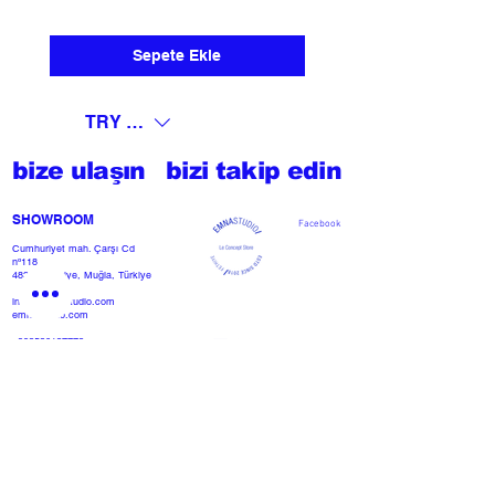
Sepete Ekle
TRY (₺)
bize ulaşın
bizi takip edin
SHOWROOM​
Facebook
Cumhuriyet mah. Çarşı Cd
nº118
48300 Fethiye, Muğla, Türkiye
info@emnastudio.com
emnastudio.com
+902526127772
+905426364004
Facebook
SSS
projemi başlat
Herhangi bir basın veya