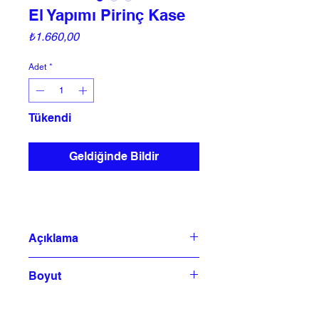
El Yapımı Pirinç Kase
Fiyat
₺1.660,00
Adet
*
Tükendi
Geldiğinde Bildir
Açıklama
El işi Sınırlı sayıda küçük pirinç kase.
Boyut
Tunus'ta üretilmiştir
çap 12cm x H 4cm