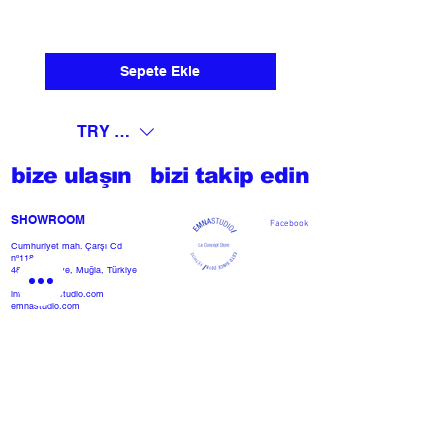
Sepete Ekle
TRY (₺)
bize ulaşın
bizi takip edin
SHOWROOM​
Facebook
Cumhuriyet mah. Çarşı Cd
nº118
48300 Fethiye, Muğla, Türkiye
info@emnastudio.com
emnastudio.com
+902526127772
+905426364004
Facebook
SSS
projemi başlat