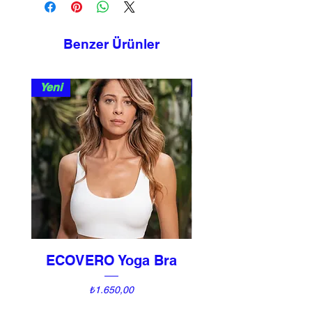
Benzer Ürünler
Yeni
Yeni
ECOVERO Yoga Bra
UNI Vintage Ki
Fiyat
₺1.650,00