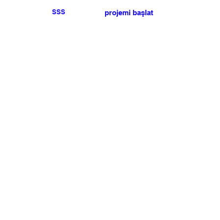
SSS
projemi başlat
Herhangi bir basın veya
satış talebiniz için lütfen
bize ulaşın
.
BÜLTEN
Şartlar ve koşulları kabul ediyorum
Üye Olun
Uye Girişi