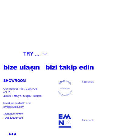
TRY (₺)
bize ulaşın
bizi takip edin
SHOWROOM​
Facebook
Cumhuriyet mah. Çarşı Cd
nº118
48300 Fethiye, Muğla, Türkiye
info@emnastudio.com
emnastudio.com
+902526127772
+905426364004
Facebook