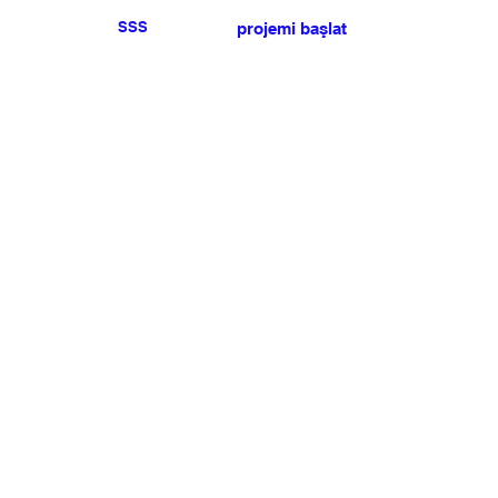
SSS
projemi başlat
Herhangi bir basın veya
satış talebiniz için lütfen
bize ulaşın
.
BÜLTEN
Şartlar ve koşulları kabul ediyorum
Üye Olun
Uye Girişi