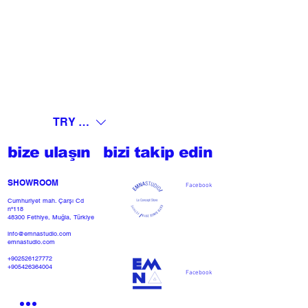
TRY (₺)
bize ulaşın
bizi takip edin
SHOWROOM​
Facebook
Cumhuriyet mah. Çarşı Cd
nº118
48300 Fethiye, Muğla, Türkiye
info@emnastudio.com
emnastudio.com
+902526127772
+905426364004
Facebook