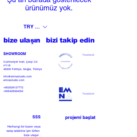
ürünümüz yok.
TRY (₺)
bize ulaşın
bizi takip edin
SHOWROOM​
Facebook
Cumhuriyet mah. Çarşı Cd
nº118
48300 Fethiye, Muğla, Türkiye
info@emnastudio.com
emnastudio.com
+902526127772
+905426364004
Facebook
SSS
projemi başlat
Herhangi bir basın veya
satış talebiniz için lütfen
bize ulaşın
.