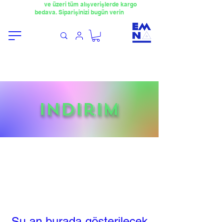
​4000TL
ve üzeri tüm alışverişlerde kargo
bedava. Siparişinizi bugün verin
indirim
Şu an burada gösterilecek