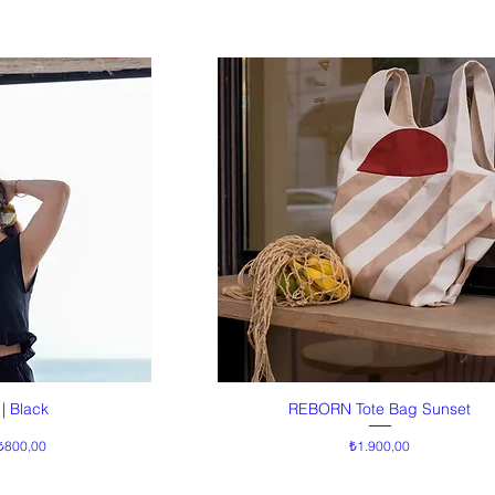
| Black
REBORN Tote Bag Sunset
akış
Hızlı Bakış
at
İndirimli Fiyat
Fiyat
₺800,00
₺1.900,00