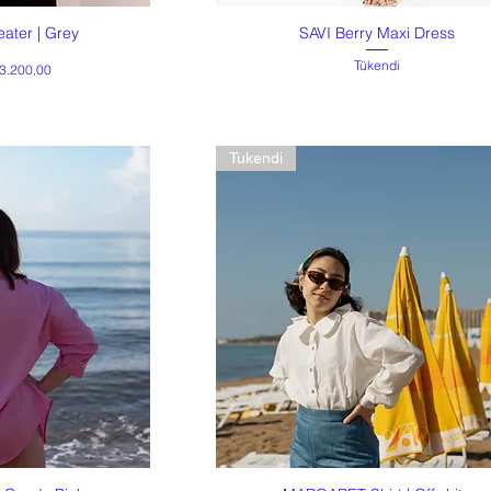
ater | Grey
SAVI Berry Maxi Dress
akış
Hızlı Bakış
Tükendi
t
ndirimli Fiyat
3.200,00
Tukendi