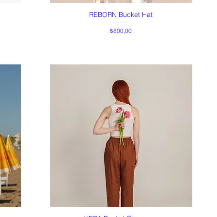
REBORN Bucket Hat
Hızlı Bakış
Fiyat
₺800,00