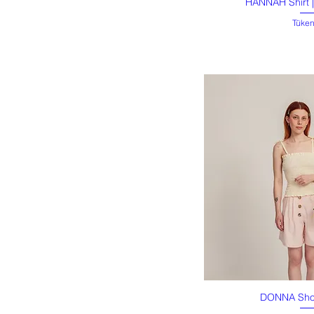
HANNAH Shirt 
Hızlı B
Tüken
DONNA Shor
Hızlı B