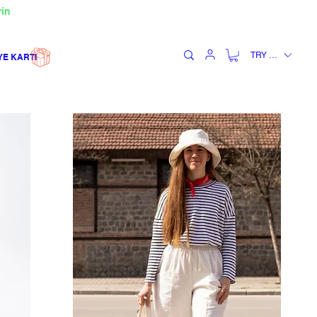
rin
TRY (₺)
YE KARTI