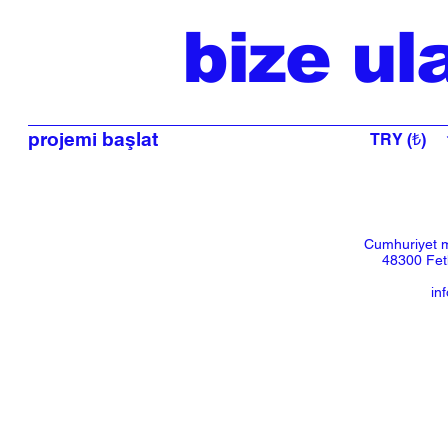
bize ul
projemi başlat
TRY (₺)
Cumhuriyet m
48300 Feth
in