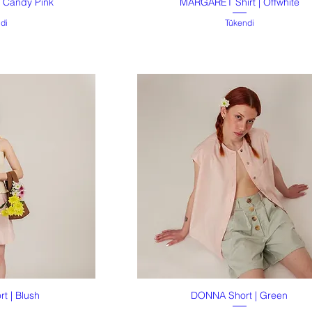
| Candy Pink
MARGARET Shirt | Offwhite
akış
Hızlı Bakış
di
Tükendi
t | Blush
DONNA Short | Green
akış
Hızlı Bakış