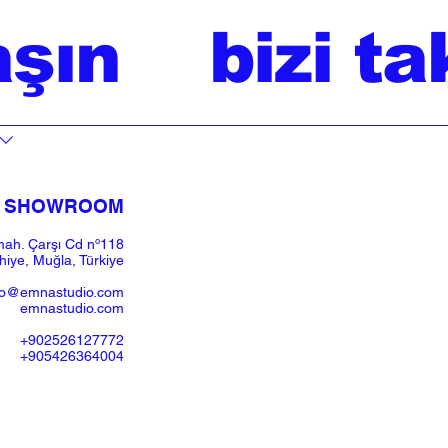
aşın
bizi ta
SHOWROOM​
ah. Çarşı Cd nº118
iye, Muğla, Türkiye
fo@emnastudio.com
emnastudio.com
+902526127772
+905426364004