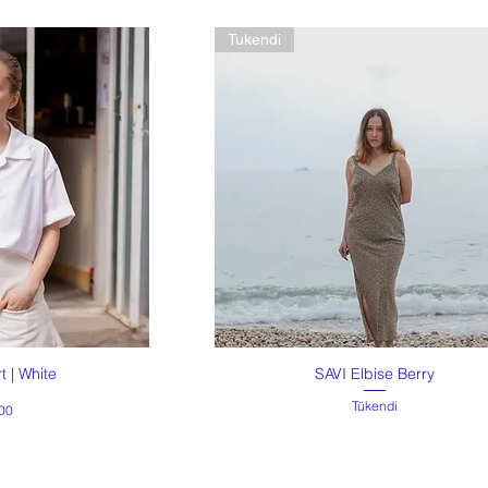
Tukendi
 | White
SAVI Elbise Berry
akış
Hızlı Bakış
Tükendi
00