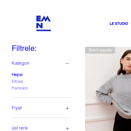
​4000
LE STUDIO
Filtrele:
Sınırlı sayıda
Kategori
Hepsi
Elbise
Pantolon
Fiyat
₺400
₺3.200
üst renk