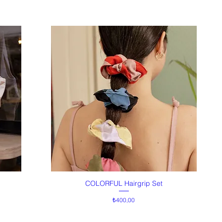
COLORFUL Hairgrip Set
Hızlı Bakış
Fiyat
₺400,00